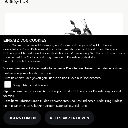
9.885,- EUR
EINSATZ VON COOKIES
Diese Webseite verwendet Cookies, um Dir ein bestmögliches Surf-Erlebnis zu
ermöglichen. Diese Daten werden erhoben und dienen nicht für die Erstellung von
Nutzungsprofilen oder anderer weiterführender Verwendung. Sämtliche Informationen
zu verwendeten Cookies und eingebundenen Diensten findest du
hier:
Datenschutzerklärung
Wir verwenden auf dieser Website folgende Dienste, welche erst nach deiner aktiven
Zustimmung eingebunden werden.
Bitte hake dazu den jeweiligen Dienst an und klicke auf Übernehmen:
Google Maps und Youtube
Yamaha Tracer 7 GT
Optional kann mit Klick auf Alles akzeptieren der Nutzung aller Dienste zugestimmt
2026 | Neufahrzeug
werden
Detailierte Informationen zu den verwendeten Cookies und deren Bedeutung findest
11.385,- EUR
du in unserer Datenschutzerklärung:
Datenschutzerklärung
ÜBERNEHMEN
ALLES AKZEPTIEREN