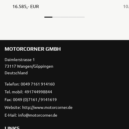
16.585,- EUR
10
MOTORCORNER GMBH
Daimlerstrasse 1
73117 Wangen/Göppingen
Deutschland
Telefon:
0049 7161 914160
Tel. mobil:
491744998844
Fax:
0049 (0)7161 / 9141619
Website:
http://www.motorcorner.de
E-Mail:
info@motorcorner.de
LINKS