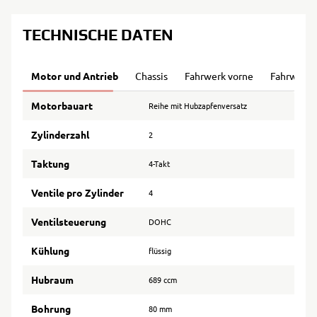
TECHNISCHE DATEN
Motor und Antrieb
Chassis
Fahrwerk vorne
Fahrwerk 
Motorbauart
Reihe mit Hubzapfenversatz
Zylinderzahl
2
Taktung
4-Takt
Ventile pro Zylinder
4
Ventilsteuerung
DOHC
Kühlung
flüssig
Hubraum
689 ccm
Bohrung
80 mm