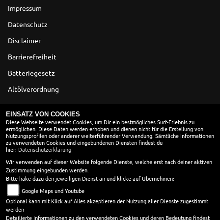
Impressum
Datenschutz
Disclaimer
Barrierefreiheit
Batteriegesetz
Altölverordnung
ÖFFNUNGSZEITEN
EINSATZ VON COOKIES
Diese Webseite verwendet Cookies, um Dir ein bestmögliches Surf-Erlebnis zu
ermöglichen. Diese Daten werden erhoben und dienen nicht für die Erstellung von
SOMMERÖFFNUNGSZEITEN
Nutzungsprofilen oder anderer weiterführender Verwendung. Sämtliche Informationen
zu verwendeten Cookies und eingebundenen Diensten findest du
Montag:
09:00 - 12:00 und 13:30 - 18:00
hier:
Datenschutzerklärung
Dienstag:
09:00 - 12:00 und 13:30 - 18:00
Wir verwenden auf dieser Website folgende Dienste, welche erst nach deiner aktiven
Zustimmung eingebunden werden.
Mittwoch:
13:30 - 18:00
Bitte hake dazu den jeweiligen Dienst an und klicke auf Übernehmen:
Donnerstag:
09:00 - 12:00 und 13:30 - 18:00
Google Maps und Youtube
Freitag:
09:00 - 12:00 und 13:30 - 18:00
Optional kann mit Klick auf Alles akzeptieren der Nutzung aller Dienste zugestimmt
Samstag:
09:00 - 13:30
werden
Sonntag:
geschlossen
Detailierte Informationen zu den verwendeten Cookies und deren Bedeutung findest