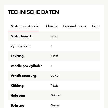
TECHNISCHE DATEN
Motor und Antrieb
Chassis
Fahrwerk vorne
Fahrwerk 
Motorbauart
Reihe
Zylinderzahl
2
Taktung
4-Takt
Ventile pro Zylinder
4
Ventilsteuerung
DOHC
Kühlung
flüssig
Hubraum
689 ccm
Bohrung
80 mm