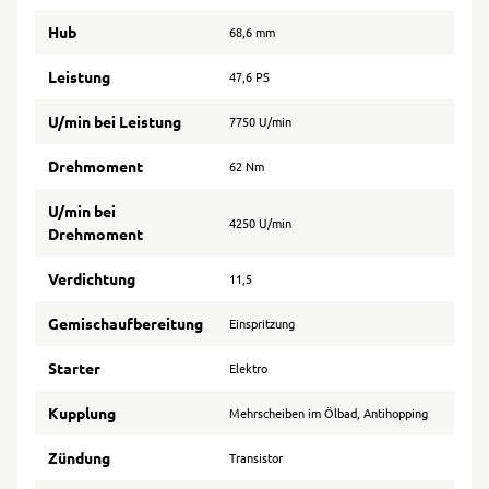
Hub
68,6 mm
Leistung
47,6 PS
U/min bei Leistung
7750 U/min
Drehmoment
62 Nm
U/min bei
4250 U/min
Drehmoment
Verdichtung
11,5
Gemischaufbereitung
Einspritzung
Starter
Elektro
Kupplung
Mehrscheiben im Ölbad, Antihopping
Zündung
Transistor