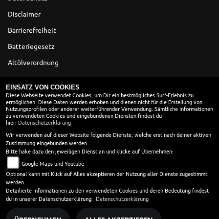
Disclaimer
Barrierefreiheit
Batteriegesetz
Altölverordnung
ÖFFNUNGSZEITEN
EINSATZ VON COOKIES
Diese Webseite verwendet Cookies, um Dir ein bestmögliches Surf-Erlebnis zu
ermöglichen. Diese Daten werden erhoben und dienen nicht für die Erstellung von
SOMMERÖFFNUNGSZEITEN
Nutzungsprofilen oder anderer weiterführender Verwendung. Sämtliche Informationen
zu verwendeten Cookies und eingebundenen Diensten findest du
Montag:
09:00 - 12:00 und 13:30 - 18:00
hier:
Datenschutzerklärung
Dienstag:
09:00 - 12:00 und 13:30 - 18:00
Wir verwenden auf dieser Website folgende Dienste, welche erst nach deiner aktiven
Zustimmung eingebunden werden.
Mittwoch:
13:30 - 18:00
Bitte hake dazu den jeweiligen Dienst an und klicke auf Übernehmen:
Donnerstag:
09:00 - 12:00 und 13:30 - 18:00
Google Maps und Youtube
Freitag:
09:00 - 12:00 und 13:30 - 18:00
Optional kann mit Klick auf Alles akzeptieren der Nutzung aller Dienste zugestimmt
Samstag:
09:00 - 13:30
werden
Sonntag:
geschlossen
Detailierte Informationen zu den verwendeten Cookies und deren Bedeutung findest
du in unserer Datenschutzerklärung:
Datenschutzerklärung