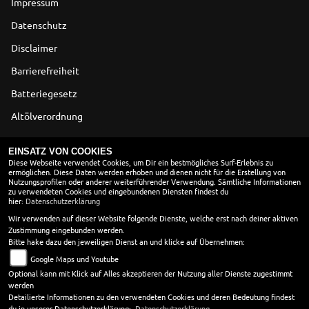
Impressum
Datenschutz
Disclaimer
Barrierefreiheit
Batteriegesetz
Altölverordnung
ÖFFNUNGSZEITEN
EINSATZ VON COOKIES
Diese Webseite verwendet Cookies, um Dir ein bestmögliches Surf-Erlebnis zu
ermöglichen. Diese Daten werden erhoben und dienen nicht für die Erstellung von
SOMMERÖFFNUNGSZEITEN
Nutzungsprofilen oder anderer weiterführender Verwendung. Sämtliche Informationen
zu verwendeten Cookies und eingebundenen Diensten findest du
Montag:
09:00 - 12:00 und 13:30 - 18:00
hier:
Datenschutzerklärung
Dienstag:
09:00 - 12:00 und 13:30 - 18:00
Wir verwenden auf dieser Website folgende Dienste, welche erst nach deiner aktiven
Zustimmung eingebunden werden.
Mittwoch:
13:30 - 18:00
Bitte hake dazu den jeweiligen Dienst an und klicke auf Übernehmen:
Donnerstag:
09:00 - 12:00 und 13:30 - 18:00
Google Maps und Youtube
Freitag:
09:00 - 12:00 und 13:30 - 18:00
Optional kann mit Klick auf Alles akzeptieren der Nutzung aller Dienste zugestimmt
Samstag:
09:00 - 13:30
werden
Sonntag:
geschlossen
Detailierte Informationen zu den verwendeten Cookies und deren Bedeutung findest
du in unserer Datenschutzerklärung:
Datenschutzerklärung