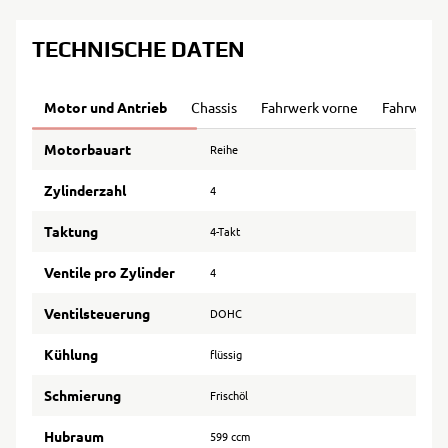
TECHNISCHE DATEN
Motor und Antrieb
Chassis
Fahrwerk vorne
Fahrwerk 
Motorbauart
Reihe
Zylinderzahl
4
Taktung
4-Takt
Ventile pro Zylinder
4
Ventilsteuerung
DOHC
Kühlung
flüssig
Schmierung
Frischöl
Hubraum
599 ccm