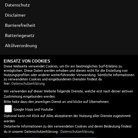
Datenschutz
Disclaimer
Barrierefreiheit
Batteriegesetz
Altölverordnung
ÖFFNUNGSZEITEN
EINSATZ VON COOKIES
Diese Webseite verwendet Cookies, um Dir ein bestmögliches Surf-Erlebnis zu
ermöglichen. Diese Daten werden erhoben und dienen nicht für die Erstellung von
SOMMERÖFFNUNGSZEITEN
Nutzungsprofilen oder anderer weiterführender Verwendung. Sämtliche Informationen
zu verwendeten Cookies und eingebundenen Diensten findest du
Montag:
09:00 - 12:00 und 13:30 - 18:00
hier:
Datenschutzerklärung
Dienstag:
09:00 - 12:00 und 13:30 - 18:00
Wir verwenden auf dieser Website folgende Dienste, welche erst nach deiner aktiven
Zustimmung eingebunden werden.
Mittwoch:
13:30 - 18:00
Bitte hake dazu den jeweiligen Dienst an und klicke auf Übernehmen:
Donnerstag:
09:00 - 12:00 und 13:30 - 18:00
Google Maps und Youtube
Freitag:
09:00 - 12:00 und 13:30 - 18:00
Optional kann mit Klick auf Alles akzeptieren der Nutzung aller Dienste zugestimmt
Samstag:
09:00 - 13:30
werden
Sonntag:
geschlossen
Detailierte Informationen zu den verwendeten Cookies und deren Bedeutung findest
du in unserer Datenschutzerklärung:
Datenschutzerklärung