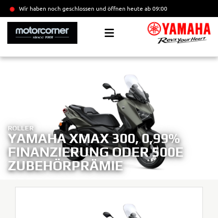
Wir haben noch geschlossen und öffnen heute
ab 09:00
ROLLER
YAMAHA XMAX 300, 0,99%
FINANZIERUNG ODER 500E
ZUBEHÖRPRÄMIE