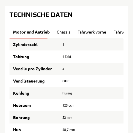
TECHNISCHE DATEN
Motor und Antrieb
Chassis
Fahrwerk vorne
Fahrwerk 
Zylinderzahl
1
Taktung
4-Takt
Ventile pro Zylinder
4
Ventilsteuerung
OHC
Kühlung
flüssig
Hubraum
125 ccm
Bohrung
52 mm
Hub
58,7 mm