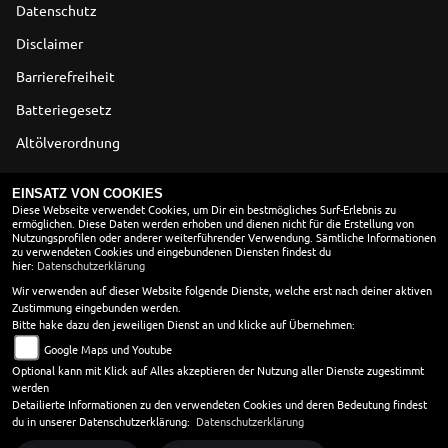
Datenschutz
Disclaimer
Barrierefreiheit
Batteriegesetz
Altölverordnung
ÖFFNUNGSZEITEN
EINSATZ VON COOKIES
Diese Webseite verwendet Cookies, um Dir ein bestmögliches Surf-Erlebnis zu
ermöglichen. Diese Daten werden erhoben und dienen nicht für die Erstellung von
SOMMERÖFFNUNGSZEITEN
Nutzungsprofilen oder anderer weiterführender Verwendung. Sämtliche Informationen
zu verwendeten Cookies und eingebundenen Diensten findest du
Montag:
09:00 - 12:00 und 13:30 - 18:00
hier:
Datenschutzerklärung
Dienstag:
09:00 - 12:00 und 13:30 - 18:00
Wir verwenden auf dieser Website folgende Dienste, welche erst nach deiner aktiven
Zustimmung eingebunden werden.
Mittwoch:
13:30 - 18:00
Bitte hake dazu den jeweiligen Dienst an und klicke auf Übernehmen:
Donnerstag:
09:00 - 12:00 und 13:30 - 18:00
Google Maps und Youtube
Freitag:
09:00 - 12:00 und 13:30 - 18:00
Optional kann mit Klick auf Alles akzeptieren der Nutzung aller Dienste zugestimmt
Samstag:
09:00 - 13:30
werden
Sonntag:
geschlossen
Detailierte Informationen zu den verwendeten Cookies und deren Bedeutung findest
du in unserer Datenschutzerklärung:
Datenschutzerklärung